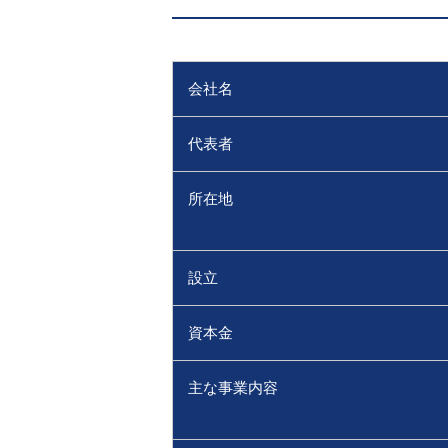
会社名
代表者
所在地
設立
資本金
主な事業内容