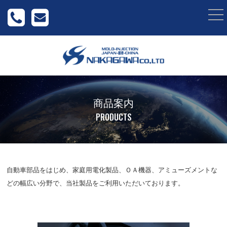
togg
nav
商品案内
PRODUCTS
自動車部品をはじめ、家庭用電化製品、ＯＡ機器、アミューズメントな
どの幅広い分野で、当社製品をご利用いただいております。